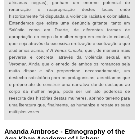
africanas negras), ganham um enorme potencial de
renarração e reapropriação destes locais onde
historicamente foi disputada a violência racista e colonialista.
Entendemos que existe uma denúncia gritante, tanto em
Salústio como em Duarte, de diferentes formas de
apropriação do corpo da mulher negra em contexto colonial,
quer seja através da excessiva erotização e exotização a que
aludíamos acima, n’
A Vénus Crioula
, quer, de maneira mais
perversa e concreta, através da violência sexual, em
Veromar
. Ainda que o enredo de ambos os romances seja
muito díspar e não proporcione, necessariamente, um
desfecho satisfatório para as protagonistas, acreditamos que
o próprio ato de construir uma narrativa dando destaque ao
corpo da mulher negra, pode ser um ato poderoso de
reescrita das histórias destas mulheres, abrindo terreno para
uma literatura que, finalmente, as humanize e retrate as suas
múltiplas vozes.
Ananda Ambrose
-
Ethnography of the
Aga Khan Academy of Lisbon: