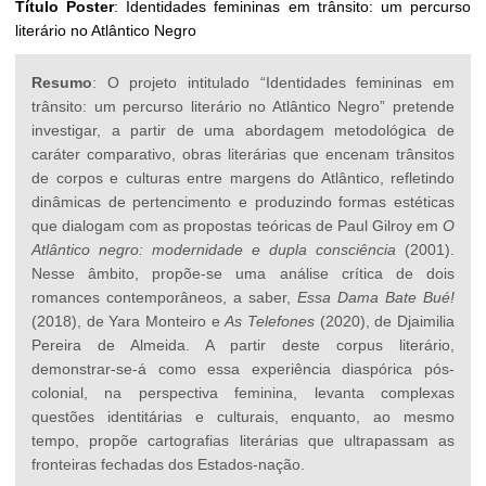
Título Poster
: Identidades femininas em trânsito: um percurso
literário no Atlântico Negro
Resumo
: O projeto intitulado “Identidades femininas em
trânsito: um percurso literário no Atlântico Negro” pretende
investigar, a partir de uma abordagem metodológica de
caráter comparativo, obras literárias que encenam trânsitos
de corpos e culturas entre margens do Atlântico, refletindo
dinâmicas de pertencimento e produzindo formas estéticas
que dialogam com as propostas teóricas de Paul Gilroy em
O
Atlântico negro: modernidade e dupla consciência
(2001).
Nesse âmbito, propõe-se uma análise crítica de dois
romances contemporâneos, a saber,
Essa Dama Bate Bué!
(2018), de Yara Monteiro e
As Telefones
(2020), de Djaimilia
Pereira de Almeida. A partir deste corpus literário,
demonstrar-se-á como essa experiência diaspórica pós-
colonial, na perspectiva feminina, levanta complexas
questões identitárias e culturais, enquanto, ao mesmo
tempo, propõe cartografias literárias que ultrapassam as
fronteiras fechadas dos Estados-nação.