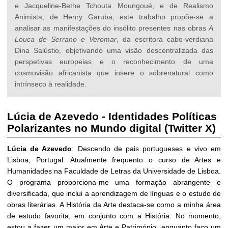
e Jacqueline-Bethe Tchouta Moungoué, e de Realismo
Animista, de Henry Garuba, este trabalho propõe-se a
analisar as manifestações do insólito presentes nas obras
A
Louca de Serrano e Veromar
, da escritora cabo-verdiana
Dina Salústio, objetivando uma visão descentralizada das
perspetivas europeias e o reconhecimento de uma
cosmovisão africanista que insere o sobrenatural como
intrínseco à realidade.
Lúcia de Azevedo
-
Identidades Políticas
Polarizantes no Mundo digital (Twitter X)
Lúcia de Azevedo
: Descendo de pais portugueses e vivo em
Lisboa, Portugal. Atualmente frequento o curso de Artes e
Humanidades na Faculdade de Letras da Universidade de Lisboa.
O programa proporciona-me uma formação abrangente e
diversificada, que inclui a aprendizagem de línguas e o estudo de
obras literárias. A História da Arte destaca-se como a minha área
de estudo favorita, em conjunto com a História. No momento,
estou a fazer um major em Arte e Património, enquanto faço um