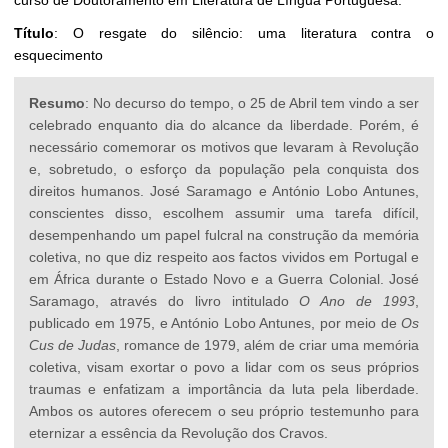
curso de Doutoramento em Literatura de Língua Portuguesa.
Título
: O resgate do silêncio: uma literatura contra o
esquecimento
Resumo
: No decurso do tempo, o 25 de Abril tem vindo a ser
celebrado enquanto dia do alcance da liberdade. Porém, é
necessário comemorar os motivos que levaram à Revolução
e, sobretudo, o esforço da população pela conquista dos
direitos humanos. José Saramago e António Lobo Antunes,
conscientes disso, escolhem assumir uma tarefa difícil,
desempenhando um papel fulcral na construção da memória
coletiva, no que diz respeito aos factos vividos em Portugal e
em África durante o Estado Novo e a Guerra Colonial. José
Saramago, através do livro intitulado
O Ano de 1993
,
publicado em 1975, e António Lobo Antunes, por meio de
Os
Cus de Judas
, romance de 1979, além de criar uma memória
coletiva, visam exortar o povo a lidar com os seus próprios
traumas e enfatizam a importância da luta pela liberdade.
Ambos os autores oferecem o seu próprio testemunho para
eternizar a essência da Revolução dos Cravos.