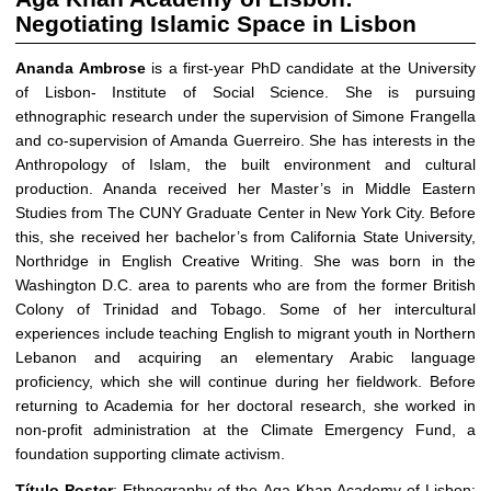
Negotiating Islamic Space in Lisbon
Ananda Ambrose
is a first-year PhD candidate at the University
of Lisbon- Institute of Social Science. She is pursuing
ethnographic research under the supervision of Simone Frangella
and co-supervision of Amanda Guerreiro. She has interests in the
Anthropology of Islam, the built environment and cultural
production. Ananda received her Master’s in Middle Eastern
Studies from The CUNY Graduate Center in New York City. Before
this, she received her bachelor’s from California State University,
Northridge in English Creative Writing. She was born in the
Washington D.C. area to parents who are from the former British
Colony of Trinidad and Tobago. Some of her intercultural
experiences include teaching English to migrant youth in Northern
Lebanon and acquiring an elementary Arabic language
proficiency, which she will continue during her fieldwork. Before
returning to Academia for her doctoral research, she worked in
non-profit administration at the Climate Emergency Fund, a
foundation supporting climate activism.
Título Poster
: Ethnography of the Aga Khan Academy of Lisbon: