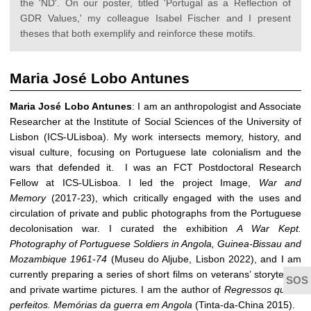
the 'ND'. On our poster, titled 'Portugal as a Reflection of
GDR Values,' my colleague Isabel Fischer and I present
theses that both exemplify and reinforce these motifs.
Maria José Lobo Antunes
Maria José Lobo Antunes
: I am an anthropologist and Associate
Researcher at the Institute of Social Sciences of the University of
Lisbon (ICS-ULisboa). My work intersects memory, history, and
visual culture, focusing on Portuguese late colonialism and the
wars that defended it. I was an FCT Postdoctoral Research
Fellow at ICS-ULisboa. I led the project Image,
War and
Memory
(2017-23), which critically engaged with the uses and
circulation of private and public photographs from the Portuguese
decolonisation war. I curated the exhibition
A War Kept.
Photography of Portuguese Soldiers in Angola, Guinea-Bissau and
Mozambique 1961-74
(Museu do Aljube, Lisbon 2022), and I am
currently preparing a series of short films on veterans’ storytelling
and private wartime pictures. I am the author of
Regressos quase
perfeitos. Memórias da guerra em Angola
(Tinta-da-China 2015).