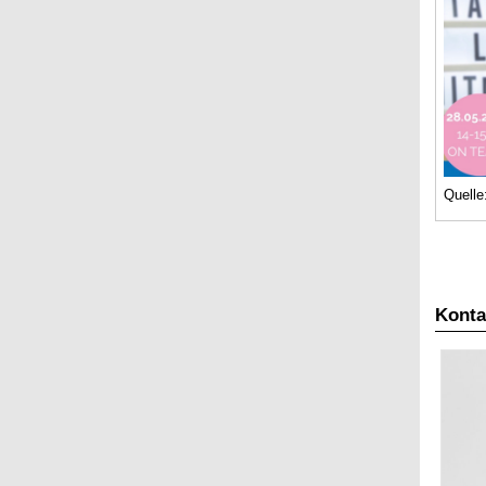
t
Quelle
Konta