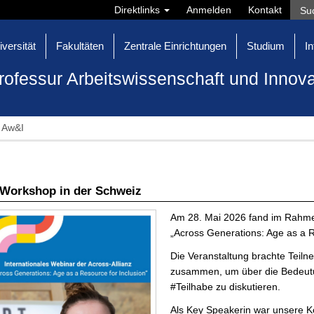
Direktlinks
Anmelden
Kontakt
iversität
Fakultäten
Zentrale Einrichtungen
Studium
In
rofessur Arbeitswissenschaft und Inno
 Aw&I
Workshop in der Schweiz
Am 28. Mai 2026 fand im Rahmen
„Across Generations: Age as a Re
Die Veranstaltung brachte Teil
zusammen, um über die Bedeutung
#Teilhabe zu diskutieren.
Als Key Speakerin war unsere Ko