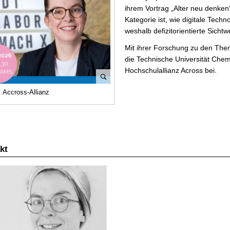
ihrem Vortrag „Alter neu denken“
Kategorie ist, wie digitale Tech
weshalb defizitorientierte Sichtw
Mit ihrer Forschung zu den Them
die Technische Universität Chem
Hochschulallianz Across bei.
B
: Accross-Allianz
i
l
d
v
e
kt
r
g
r
ö
ß
e
r