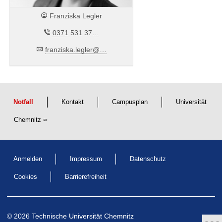
👤
Franziska Legler
✆
0371 531 37…
✉
franziska.legler@…
Notfall
Kontakt
Campusplan
Universität
Chemnitz
Anmelden
Impressum
Datenschutz
Cookies
Barrierefreiheit
© 2026 Technische Universität Chemnitz