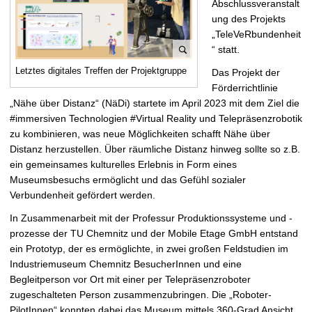
Abschlussveranstalt
t
ung des Projekts
„TeleVeRbundenheit
“ statt.
B
Letztes digitales Treffen der Projektgruppe
Das Projekt der
i
Förderrichtlinie
l
„Nähe über Distanz“ (NäDi) startete im April 2023 mit dem Ziel die
d
#immersiven Technologien #Virtual Reality und Telepräsenzrobotik
v
zu kombinieren, was neue Möglichkeiten schafft Nähe über
e
Distanz herzustellen. Über räumliche Distanz hinweg sollte so z.B.
r
ein gemeinsames kulturelles Erlebnis in Form eines
g
Museumsbesuchs ermöglicht und das Gefühl sozialer
r
Verbundenheit gefördert werden.
ö
In Zusammenarbeit mit der Professur Produktionssysteme und -
ß
prozesse der TU Chemnitz und der Mobile Etage GmbH entstand
e
ein Prototyp, der es ermöglichte, in zwei großen Feldstudien im
r
Industriemuseum Chemnitz BesucherInnen und eine
n
Begleitperson vor Ort mit einer per Telepräsenzroboter
zugeschalteten Person zusammenzubringen. Die „Roboter-
PilotInnen“ konnten dabei das Museum mittels 360-Grad Ansicht