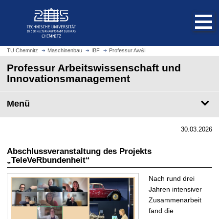
S
S
t
p
a
r
r
i
t
n
TU Chemnitz
Maschinenbau
IBF
Professur Aw&I
s
g
Professur Arbeitswissenschaft und
e
e
Innovationsmanagement
i
z
t
u
e
Menü
m
a
H
u
a
30.03.2026
f
u
r
p
Abschlussveranstaltung des Projekts
u
t
„TeleVeRbundenheit“
f
i
e
Nach rund drei
n
n
Jahren intensiver
h
Zusammenarbeit
a
fand die
l