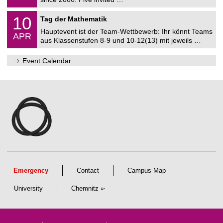
m
/
a
2
M
t
1
10
Tag der Mathematik
0
a
i
0
2
t
c
Hauptevent ist der Team-Wettbewerb: Ihr könnt Teams
/
6
APR
h
s
0
aus Klassenstufen 8-9 und 10-12(13) mit jeweils …
e
4
m
/
a
Event Calendar
2
t
0
i
2
c
7
s
Emergency
Contact
Campus Map
University
Chemnitz