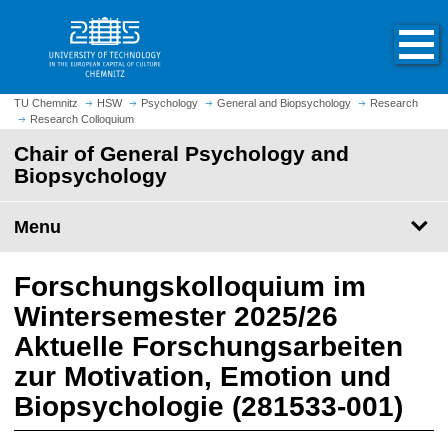
O
J
p
u
e
m
n
p
h
t
TU Chemnitz
HSW
Psychology
General and Biopsychology
Research
o
Research Colloquium
o
m
m
Chair of General Psychology and
e
a
Biopsychology
p
i
a
n
Menu
g
c
e
o
n
Forschungskolloquium im
t
Wintersemester 2025/26
e
Aktuelle Forschungsarbeiten
n
t
zur Motivation, Emotion und
Biopsychologie (
281533-001
)