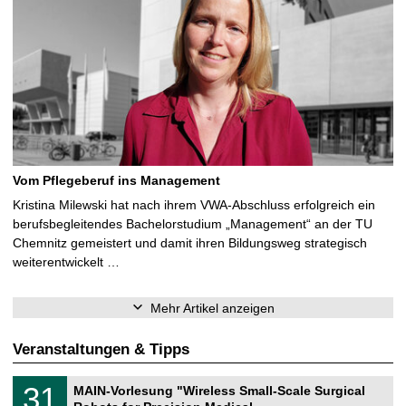
Vom Pflegeberuf ins Management
Kristina Milewski hat nach ihrem VWA-Abschluss erfolgreich ein
berufsbegleitendes Bachelorstudium „Management“ an der TU
Chemnitz gemeistert und damit ihren Bildungsweg strategisch
weiterentwickelt …
Mehr Artikel anzeigen
Veranstaltungen & Tipps
T
3
31
MAIN-Vorlesung "Wireless Small-Scale Surgical
U
1