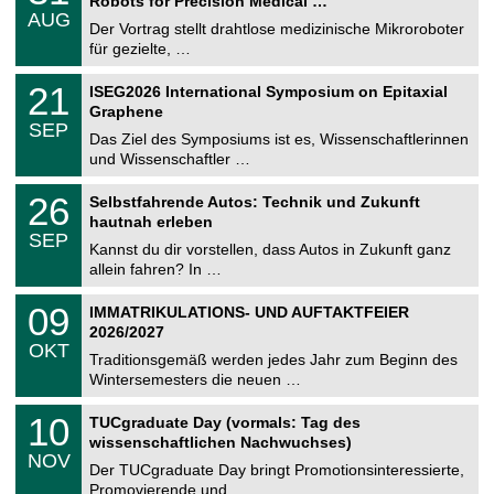
Robots for Precision Medical …
C
.
AUG
h
0
Der Vortrag stellt drahtlose medizinische Mikroroboter
e
8
für gezielte, …
m
.
n
2
T
i
2
21
ISEG2026 International Symposium on Epitaxial
0
U
t
1
2
Graphene
C
z
.
6
SEP
h
0
Das Ziel des Symposiums ist es, Wissenschaftlerinnen
e
9
und Wissenschaftler …
m
.
n
2
T
i
2
26
Selbstfahrende Autos: Technik und Zukunft
0
U
t
6
2
hautnah erleben
C
z
.
6
SEP
h
0
Kannst du dir vorstellen, dass Autos in Zukunft ganz
e
9
allein fahren? In …
m
.
n
2
T
i
0
09
IMMATRIKULATIONS- UND AUFTAKTFEIER
0
U
t
9
2
2026/2027
C
z
.
6
OKT
h
1
Traditionsgemäß werden jedes Jahr zum Beginn des
e
0
Wintersemesters die neuen …
m
.
n
2
Z
i
1
10
TUCgraduate Day (vormals: Tag des
0
e
t
0
2
wissenschaftlichen Nachwuchses)
n
z
.
6
NOV
t
1
Der TUCgraduate Day bringt Promotionsinteressierte,
r
1
Promovierende und …