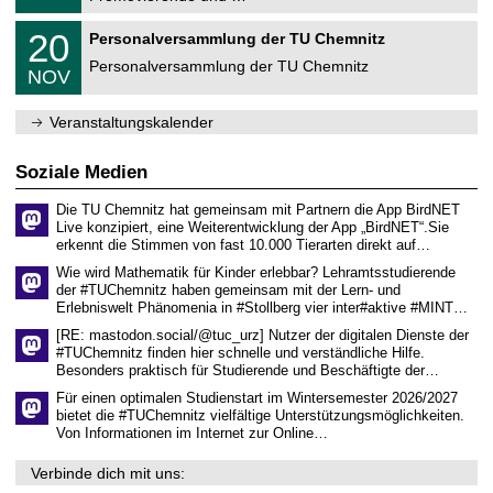
u
.
m
2
T
f
2
20
Personalversammlung der TU Chemnitz
0
U
ü
0
2
C
r
Personalversammlung der TU Chemnitz
.
6
NOV
h
d
1
e
e
1
m
n
.
Veranstaltungskalender
n
w
2
i
i
0
t
s
2
Soziale Medien
z
s
6
e
Die TU Chemnitz hat gemeinsam mit Partnern die App BirdNET
n
Live konzipiert, eine Weiterentwicklung der App „BirdNET“.Sie
s
erkennt die Stimmen von fast 10.000 Tierarten direkt auf…
c
h
Wie wird Mathematik für Kinder erlebbar? Lehramtsstudierende
a
der #TUChemnitz haben gemeinsam mit der Lern- und
f
Erlebniswelt Phänomenia in #Stollberg vier inter#aktive #MINT…
t
l
[RE: mastodon.social/@tuc_urz] Nutzer der digitalen Dienste der
i
#TUChemnitz finden hier schnelle und verständliche Hilfe.
c
Besonders praktisch für Studierende und Beschäftigte der…
h
e
Für einen optimalen Studienstart im Wintersemester 2026/2027
n
bietet die #TUChemnitz vielfältige Unterstützungsmöglichkeiten.
N
Von Informationen im Internet zur Online…
a
c
Verbinde dich mit uns:
h