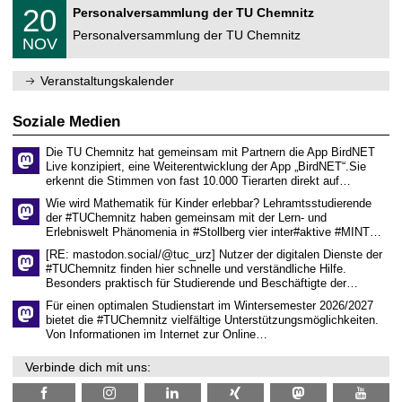
2
T
f
2
20
Personalversammlung der TU Chemnitz
0
U
ü
0
2
C
r
Personalversammlung der TU Chemnitz
.
6
NOV
h
d
1
e
e
1
m
n
.
Veranstaltungskalender
n
w
2
i
i
0
t
s
2
Soziale Medien
z
s
6
e
Die TU Chemnitz hat gemeinsam mit Partnern die App BirdNET
n
Live konzipiert, eine Weiterentwicklung der App „BirdNET“.Sie
s
erkennt die Stimmen von fast 10.000 Tierarten direkt auf…
c
h
Wie wird Mathematik für Kinder erlebbar? Lehramtsstudierende
a
der #TUChemnitz haben gemeinsam mit der Lern- und
f
Erlebniswelt Phänomenia in #Stollberg vier inter#aktive #MINT…
t
l
[RE: mastodon.social/@tuc_urz] Nutzer der digitalen Dienste der
i
#TUChemnitz finden hier schnelle und verständliche Hilfe.
c
Besonders praktisch für Studierende und Beschäftigte der…
h
e
Für einen optimalen Studienstart im Wintersemester 2026/2027
n
bietet die #TUChemnitz vielfältige Unterstützungsmöglichkeiten.
N
Von Informationen im Internet zur Online…
a
c
Verbinde dich mit uns:
h
w
u