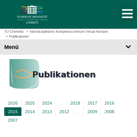
S
S
t
p
a
r
r
i
t
n
TU Chemnitz
Interdisziplinäres Kompetenzzentrum Virtual Humans
s
Publikationen
g
e
e
Menü
i
z
t
u
e
m
a
H
u
a
f
u
r
p
u
t
2026
2025
2024
...
2018
2017
2016
f
i
e
2015
2014
2013
2012
...
2009
2008
A
n
n
h
2007
k
a
t
l