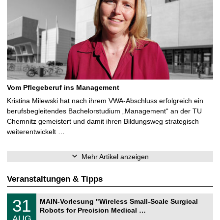
Vom Pflegeberuf ins Management
Kristina Milewski hat nach ihrem VWA-Abschluss erfolgreich ein
berufsbegleitendes Bachelorstudium „Management“ an der TU
Chemnitz gemeistert und damit ihren Bildungsweg strategisch
weiterentwickelt …
Mehr Artikel anzeigen
Veranstaltungen & Tipps
T
3
31
MAIN-Vorlesung "Wireless Small-Scale Surgical
U
1
Robots for Precision Medical …
C
.
AUG
h