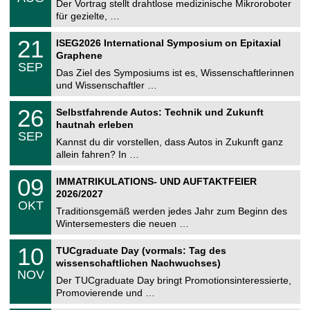
0
Der Vortrag stellt drahtlose medizinische Mikroroboter
e
8
für gezielte, …
m
.
n
2
T
i
2
21
ISEG2026 International Symposium on Epitaxial
0
U
t
1
2
Graphene
C
z
.
6
SEP
h
0
Das Ziel des Symposiums ist es, Wissenschaftlerinnen
e
9
und Wissenschaftler …
m
.
n
2
T
i
2
26
Selbstfahrende Autos: Technik und Zukunft
0
U
t
6
2
hautnah erleben
C
z
.
6
SEP
h
0
Kannst du dir vorstellen, dass Autos in Zukunft ganz
e
9
allein fahren? In …
m
.
n
2
T
i
0
09
IMMATRIKULATIONS- UND AUFTAKTFEIER
0
U
t
9
2
2026/2027
C
z
.
6
OKT
h
1
Traditionsgemäß werden jedes Jahr zum Beginn des
e
0
Wintersemesters die neuen …
m
.
n
2
Z
i
1
10
TUCgraduate Day (vormals: Tag des
0
e
t
0
2
wissenschaftlichen Nachwuchses)
n
z
.
6
NOV
t
1
Der TUCgraduate Day bringt Promotionsinteressierte,
r
1
Promovierende und …
u
.
m