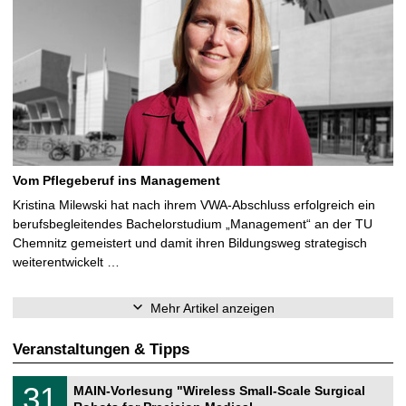
Vom Pflegeberuf ins Management
Kristina Milewski hat nach ihrem VWA-Abschluss erfolgreich ein
berufsbegleitendes Bachelorstudium „Management“ an der TU
Chemnitz gemeistert und damit ihren Bildungsweg strategisch
weiterentwickelt …
Mehr Artikel anzeigen
Veranstaltungen & Tipps
T
3
31
MAIN-Vorlesung "Wireless Small-Scale Surgical
U
1