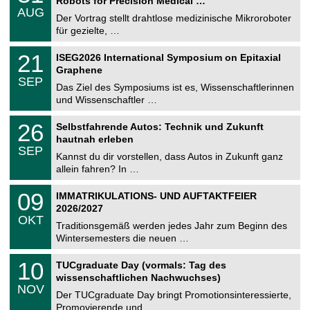
Robots for Precision Medical …
C
.
AUG
h
0
Der Vortrag stellt drahtlose medizinische Mikroroboter
e
8
für gezielte, …
m
.
n
2
T
i
2
21
ISEG2026 International Symposium on Epitaxial
0
U
t
1
2
Graphene
C
z
.
6
SEP
h
0
Das Ziel des Symposiums ist es, Wissenschaftlerinnen
e
9
und Wissenschaftler …
m
.
n
2
T
i
2
26
Selbstfahrende Autos: Technik und Zukunft
0
U
t
6
2
hautnah erleben
C
z
.
6
SEP
h
0
Kannst du dir vorstellen, dass Autos in Zukunft ganz
e
9
allein fahren? In …
m
.
n
2
T
i
0
09
IMMATRIKULATIONS- UND AUFTAKTFEIER
0
U
t
9
2
2026/2027
C
z
.
6
OKT
h
1
Traditionsgemäß werden jedes Jahr zum Beginn des
e
0
Wintersemesters die neuen …
m
.
n
2
Z
i
1
10
TUCgraduate Day (vormals: Tag des
0
e
t
0
2
wissenschaftlichen Nachwuchses)
n
z
.
6
NOV
t
1
Der TUCgraduate Day bringt Promotionsinteressierte,
r
1
Promovierende und …