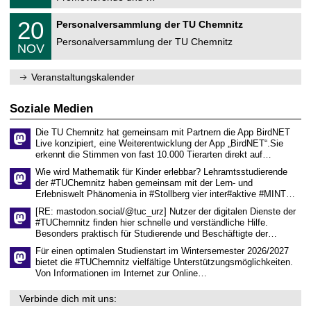
u
.
m
2
T
f
2
20
Personalversammlung der TU Chemnitz
0
U
ü
0
2
C
r
Personalversammlung der TU Chemnitz
.
6
NOV
h
d
1
e
e
1
m
n
.
Veranstaltungskalender
n
w
2
i
i
0
t
s
2
Soziale Medien
z
s
6
e
Die TU Chemnitz hat gemeinsam mit Partnern die App BirdNET
n
Live konzipiert, eine Weiterentwicklung der App „BirdNET“.Sie
s
erkennt die Stimmen von fast 10.000 Tierarten direkt auf…
c
h
Wie wird Mathematik für Kinder erlebbar? Lehramtsstudierende
a
der #TUChemnitz haben gemeinsam mit der Lern- und
f
Erlebniswelt Phänomenia in #Stollberg vier inter#aktive #MINT…
t
l
[RE: mastodon.social/@tuc_urz] Nutzer der digitalen Dienste der
i
#TUChemnitz finden hier schnelle und verständliche Hilfe.
c
Besonders praktisch für Studierende und Beschäftigte der…
h
e
Für einen optimalen Studienstart im Wintersemester 2026/2027
n
bietet die #TUChemnitz vielfältige Unterstützungsmöglichkeiten.
N
Von Informationen im Internet zur Online…
a
c
Verbinde dich mit uns:
h