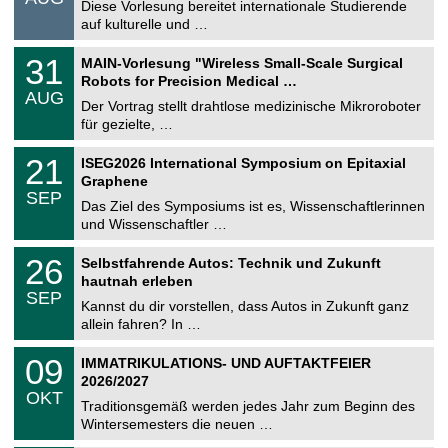
0
Diese Vorlesung bereitet internationale Studierende
t
8
auf kulturelle und …
i
.
g
2
T
e
3
31
MAIN-Vorlesung "Wireless Small-Scale Surgical
0
U
1
2
Robots for Precision Medical …
C
.
6
AUG
h
0
Der Vortrag stellt drahtlose medizinische Mikroroboter
e
8
für gezielte, …
m
.
n
2
T
i
2
21
ISEG2026 International Symposium on Epitaxial
0
U
t
1
2
Graphene
C
z
.
6
SEP
h
0
Das Ziel des Symposiums ist es, Wissenschaftlerinnen
e
9
und Wissenschaftler …
m
.
n
2
T
i
2
26
Selbstfahrende Autos: Technik und Zukunft
0
U
t
6
2
hautnah erleben
C
z
.
6
SEP
h
0
Kannst du dir vorstellen, dass Autos in Zukunft ganz
e
9
allein fahren? In …
m
.
n
2
T
i
0
09
IMMATRIKULATIONS- UND AUFTAKTFEIER
0
U
t
9
2
2026/2027
C
z
.
6
OKT
h
1
Traditionsgemäß werden jedes Jahr zum Beginn des
e
0
Wintersemesters die neuen …
m
.
n