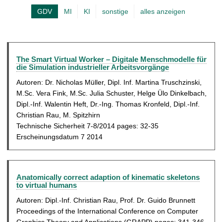
u
t
GDV
MI
KI
sonstige
alles anzeigen
A
e
k
l
t
l
u
e
The Smart Virtual Worker – Digitale Menschmodelle für
die Simulation industrieller Arbeitsvorgänge
e
S
l
Autoren: Dr. Nicholas Müller, Dipl. Inf. Martina Truschzinski,
e
M.Sc. Vera Fink, M.Sc. Julia Schuster, Helge Ülo Dinkelbach,
l
i
Dipl.-Inf. Walentin Heft, Dr.-Ing. Thomas Kronfeld, Dipl.-Inf.
e
t
Christian Rau, M. Spitzhirn
S
Technische Sicherheit 7-8/2014 pages: 32-35
e
Erscheinungsdatum 7 2014
e
i
t
Anatomically correct adaption of kinematic skeletons
e
to virtual humans
Autoren: Dipl.-Inf. Christian Rau, Prof. Dr. Guido Brunnett
Proceedings of the International Conference on Computer