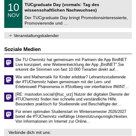
2
Z
i
1
10
TUCgraduate Day (vormals: Tag des
0
e
t
0
2
wissenschaftlichen Nachwuchses)
n
z
.
6
NOV
t
1
Der TUCgraduate Day bringt Promotionsinteressierte,
r
1
Promovierende und …
u
.
m
2
f
0
Veranstaltungskalender
ü
2
r
6
d
Soziale Medien
e
n
Die TU Chemnitz hat gemeinsam mit Partnern die App BirdNET
w
Live konzipiert, eine Weiterentwicklung der App „BirdNET“.Sie
i
erkennt die Stimmen von fast 10.000 Tierarten direkt auf…
s
s
Wie wird Mathematik für Kinder erlebbar? Lehramtsstudierende
e
der #TUChemnitz haben gemeinsam mit der Lern- und
n
Erlebniswelt Phänomenia in #Stollberg vier inter#aktive #MINT…
s
c
[RE: mastodon.social/@tuc_urz] Nutzer der digitalen Dienste der
h
#TUChemnitz finden hier schnelle und verständliche Hilfe.
a
Besonders praktisch für Studierende und Beschäftigte der…
f
t
Für einen optimalen Studienstart im Wintersemester 2026/2027
l
bietet die #TUChemnitz vielfältige Unterstützungsmöglichkeiten.
i
Von Informationen im Internet zur Online…
c
h
Verbinde dich mit uns:
e