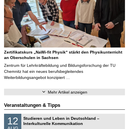
Zertifikatskurs „NaWi-fit Physik“ stärkt den Physikunterricht
an Oberschulen in Sachsen
Zentrum für Lehrkräftebildung und Bildungsforschung der TU
Chemnitz hat ein neues berufsbegleitendes
Weiterbildungsangebot konzipiert …
Mehr Artikel anzeigen
Veranstaltungen & Tipps
S
1
12
Studieren und Leben in Deutschland –
o
2
Interkulturelle Kommunikation
n
.
AUG
s