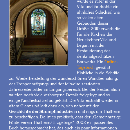
wurde es stiller in der
Villa und ihr drohte ein
ähnliches Schicksal wie
so vielen alten
Gebäuden dieser
Größe. 2010 erwarb die
Familie Kircheis die
Neukirchner-Villa und
begann mit der
Restaurierung des
denkmalgeschützen
Bauwerks. Ein
Online-
Tagebuch
gewährt
Einblicke in die Schritte
zur Wiederherstellung der wunderschönen Wandbemalung,
des Treppenaufgangs und der teilweise zerstörten
Jahreszeitenbilder im Eingangsbereich. Bei der Restauration
wurden noch viele verborgene Details freigelegt und so
einige Kindheitsrätsel aufgeklärt. Die Villa erstrahlt wieder in
altem Glanz und lädt dazu ein, sich näher mit der
Geschichte der Strumpfindustrie
in und rings um Thalheim
zu beschäftigen. Da ist es praktisch, dass der „Gemeinnützige
Förderverein Thalheim/Erzgebirge“ 2002 ein passendes
Buch herausgebracht hat, das auch ein paar Informationen