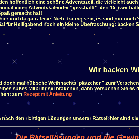
en hoffentlich eine schöne Adventszeit, die vielleicht auch
einmal einen Adventskalender "geschafft", den 15. (wer hätt
 Spaß gemacht hat!
hier und da ganz leise. Nicht traurig sein, es sind nur noch
l für Heiligabend noch ein kleine Überraschung: backen Si
Wir backen Wi
nd doch mal hübsche Weihnachts"plätzchen" zum Verschen
eines süßes Mitbringsel brauchen, dann versuchen Sie es d
hen: zum
Rezept mit Anleitung
 nach den richtigen Lösungen unserer Rätsel, hier sind sie
Die Rätsellösungen und die Gewin