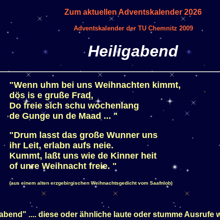
Zum aktuellen Adventskalender 2026
Adventskalender der TU Chemnitz 2009
Heiligabend
"Wenn uhm bei uns Weihnachten kimmt,
dös is e gruße Frad,
Do freie sich schu wochenlang
de Gunge un de Maad ... "
"Drum lasst das große Wunner uns
ihr Leit, erlabn aufs neie.
Kummt, laßt uns wie de Kinner heit
of unre Weihnacht freie. "
(aus einem alten erzgebirgischen Weihnachtsgedicht vom Saafnlob)
bend" .... diese oder ähnliche laute oder stumme Ausrufe w