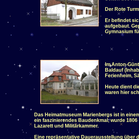
Der Rote Turm
Er befindet si
aufgebaut. Gep
Gymnasium für
Im Anton-Günt
Baldauf (Inhab
Ferienheim, S
Heute dient di
waren hier sch
Das Heimatmuseum Marienbergs ist in eine
ein faszinierendes Baudenkmal, wurde 1806 de
Lazarett und Militärkammer.
Eine repräsentative Dauerausstellung über 