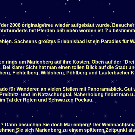
, der 2006 originalgetreu wieder aufgebaut wurde. Besucher 
. Jahrhunderts mit Pferden betrieben worden ist. Zu bestim
ehlen. Sachsens größtes Erlebnisbad ist ein Paradies für W
 rings um Marienberg auf ihre Kosten. Oben auf der "Drei
 Bei klarer Sicht hat man einen tollen Blick auf die Stadt u
berg, Fichtelberg, Wildsberg, Pöhlberg und Lauterbacher Kno
rado für Wanderer, an vielen Stellen mit Panoramablick. Gut 
Preßnitz- und im Natzschungtal. Naherholung findet man u.a
im Tal der Roten und Schwarzen Pockau.
n? Dann besuchen Sie doch Marienberg! Der Weihnachtsmarkt
ehmen Sie sich Marienberg zu einem späteren Zeitpunkt als 