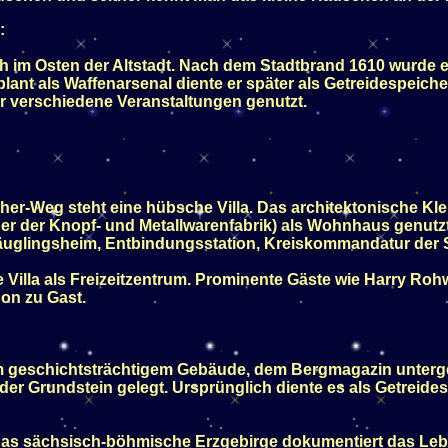
:
ch im Osten der Altstadt. Nach dem Stadtbrand 1610 wurde er
lant als Waffenarsenal diente er später als Getreidespeich
 verschiedene Veranstaltungen genutzt.
her-Weg steht eine hübsche Villa. Das architektonische Kl
er der Knopf- und Metallwarenfabrik) als Wohnhaus genutzt
äuglingsheim, Entbindungsstation, Kreiskommandatur der So
e Villa als Freizeitzentrum. Prominente Gäste wie Harry Rohwo
on zu Gast.
m geschichtsträchtigem Gebäude, dem Bergmagazin unterg
r Grundstein gelegt. Ursprünglich diente es als Getreidesp
das sächsisch-böhmische Erzgebirge dokumentiert das Lebe