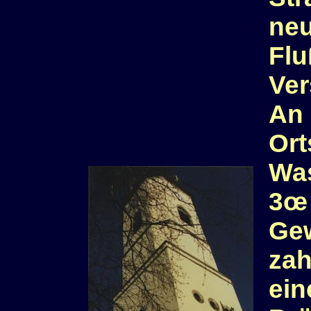
neu
Flu
Ver
An 
Ort
Was
3œ 
Gew
zah
ein