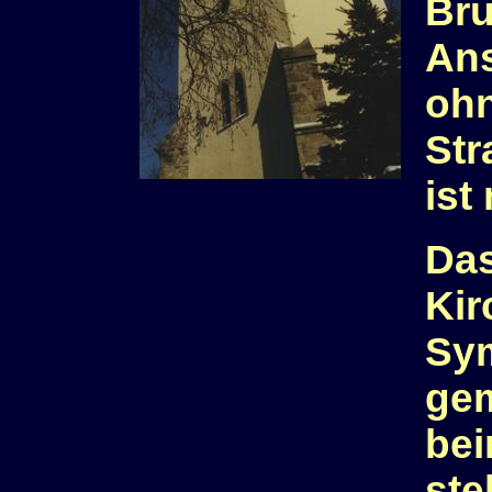
Brü
An
ohn
Str
ist
Das
Kir
Sym
ge
be
ste