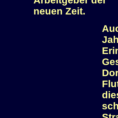
Arbeitgeber der
neuen Zeit.
Auc
Jah
Eri
Ges
Do
Flu
die
sch
Str