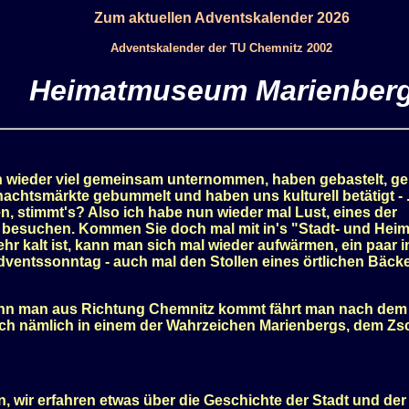
Zum aktuellen Adventskalender 2026
Adventskalender der TU Chemnitz 2002
Heimatmuseum Marienber
n wieder viel gemeinsam unternommen, haben gebastelt, ger
htsmärkte gebummelt und haben uns kulturell betätigt - ..
 stimmt's? Also ich habe nun wieder mal Lust, eines der
u besuchen. Kommen Sie doch mal mit in's "Stadt- und He
r kalt ist, kann man sich mal wieder aufwärmen, ein paar i
dventssonntag - auch mal den Stollen eines örtlichen Bäcke
wenn man aus Richtung Chemnitz kommt fährt man nach dem
 sich nämlich in einem der Wahrzeichen Marienbergs, dem Z
wir erfahren etwas über die Geschichte der Stadt und der