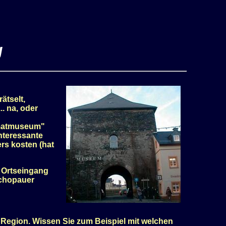
g
ätselt,
. na, oder
imatmuseum"
nteressante
rs kosten (hat
 Ortseingang
schopauer
 Region. Wissen Sie zum Beispiel mit welchen