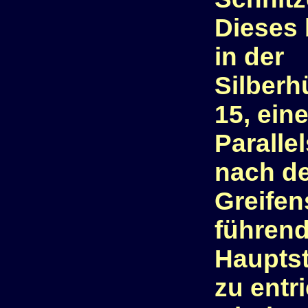
Dieses 
in der
Silberh
15, ein
Paralle
nach d
Greifen
führen
Hauptst
zu entr