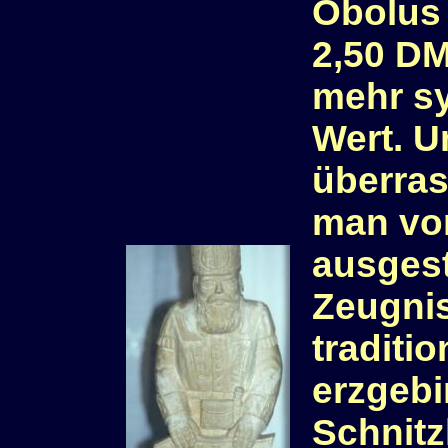
Obolus
2,50 DM
mehr s
Wert. 
überras
man vo
ausgest
Zeugni
traditio
erzgebi
Schnitz