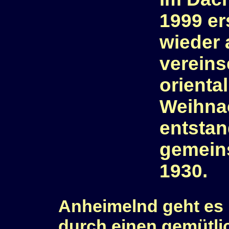
1999 er
wieder 
vereins
orienta
Weihna
entstan
gemein
1930.
Anheimelnd geht es 
durch einen gemütli