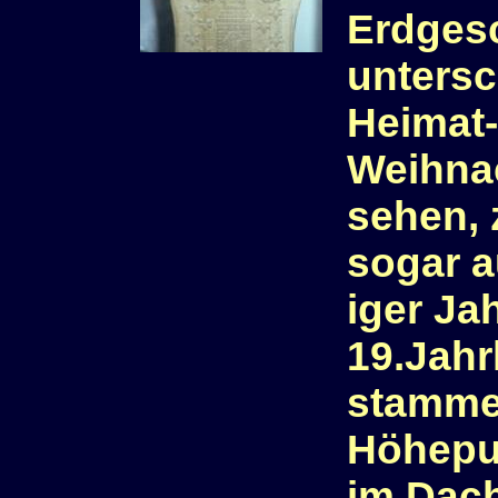
Erdges
untersc
Heimat
Weihna
sehen, 
sogar a
iger Ja
19.Jahr
stamme
Höhepun
im Dac