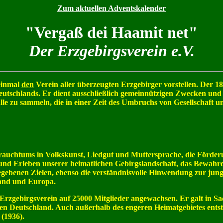
Zum aktuellen Adventskalender
"Vergaß dei Haamit net"
Der Erzgebirgsverein e.V.
einmal
den
Verein aller überzeugten Erzgebirger vorstellen. Der 1
utschlands. Er dient ausschließlich gemeinnützigen Zwecken und b
lle zu sammeln, die in einer Zeit des Umbruchs von Gesellschaft 
Brauchtums in Volkskunst, Liedgut und Muttersprache, die Förderu
nd Erleben unserer heimatlichen Gebirgslandschaft, das Bewahre
egebenen Zielen, ebenso die verständnisvolle Hinwendung zur ju
land und Europa.
rzgebirgsverein auf 25000 Mitglieder angewachsen. Er galt in Sac
gen Deutschland. Auch außerhalb des engeren Heimatgebietes entst
(1936).